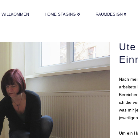
WILLKOMMEN
HOME STAGING
RAUMDESIGN
Ute
Ein
Nach mei
arbeitete
Bereiche
ich die v
was mir j
jeweilige
Um ein Ha